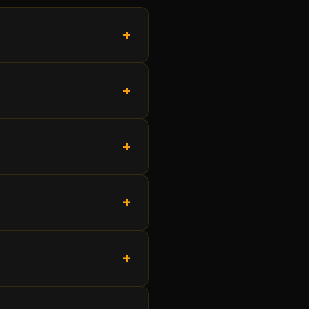
+
lan adı üzerinden hizmet
+
smi domain adresine
+
ve hesap geçmişiniz merkezi
+
suz çalışacak biçimde
+
 en son aktif olan adrese