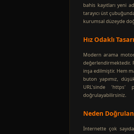
bahis kayıtları yeni ad
tarayıcı üst çubuğundak
kurumsal düzeyde doğr
Hız Odaklı Tasar
Modern arama motorla
değerlendirmektedir. P
inşa edilmiştir. Hem 
buton yapımız, düşük
URL'sinde 'https' 
doğrulayabilirsiniz.
Neden Doğrulanm
İnternette çok sayıda