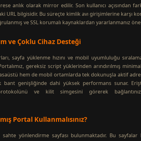
rese anlık olarak mirror edilir. Son kullanıcı açısından far
i URL bilgisidir. Bu süreçte kimlik avı girişimlerine karşı 
ulanmış ve SSL korumalı kaynaklardan yararlanmanız öneri
ım ve Çoklu Cihaz Desteği
rı, sayfa yüklenme hızını ve mobil uyumluluğu sıralama 
ortalımız, gereksiz script yüklerinden arındırılmış minima
masaüstü hem de mobil ortamlarda tek dokunuşla aktif adre
 bant genişliğinde dahi yüksek performans sunar. Erişt
protokolünü ve kilit simgesini görerek bağlantınız
ış Portal Kullanmalısınız?
 sahte yönlendirme sayfası bulunmaktadır. Bu sayfalar kul