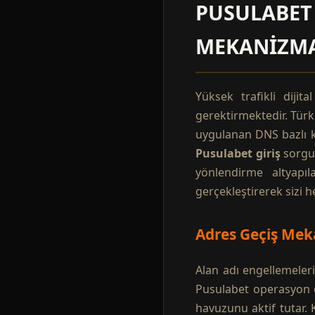
PUSULABET 
MEKANIZMA
Yüksek trafikli dijita
gerektirmektedir. Türki
uygulanan DNS bazlı kıs
Pusulabet giriş
sorgus
yönlendirme altyapıl
gerçekleştirerek sizi 
Adres Geçiş Meka
Alan adı engellemeleri
Pusulabet operasyon e
havuzunu aktif tutar. 