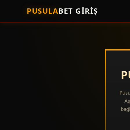
PUSULA
BET GIRIŞ
P
Pusu
Aş
bağl