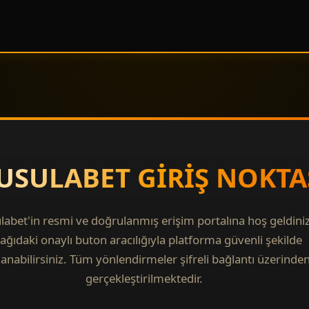
USULABET GIRIŞ NOKTA
labet'in resmi ve doğrulanmış erişim portalına hoş geldiniz
ağıdaki onaylı buton aracılığıyla platforma güvenli şekilde
anabilirsiniz. Tüm yönlendirmeler şifreli bağlantı üzerinde
gerçekleştirilmektedir.