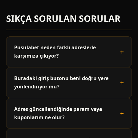
SIKÇA SORULAN SORULAR
Pusulabet neden farklı adreslerle
+
karşımıza çıkıyor?
BTK'nın uyguladığı erişim düzenlemeleri sebebiyle
Buradaki giriş butonu beni doğru yere
platform, belirli periyotlarda yeni bir alan adı
+
üzerinden hizmet vermeye başlamaktadır. Bu
yönlendiriyor mu?
durum platformun güvenilirliğini etkilemez.
Kesinlikle. Sayfamızdaki buton, Pusulabet'in kendi
Adres güncellendiğinde param veya
altyapısına ait 256-bit SSL korumalı resmi domain
+
adresine doğrudan bağlantı sağlar.
kuponlarım ne olur?
Hiçbir kayıp yaşanmaz. Domain değişiklikleri