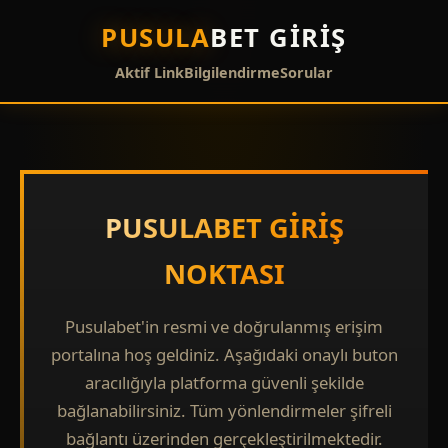
PUSULA
BET GIRIŞ
Aktif Link
Bilgilendirme
Sorular
PUSULABET GIRIŞ
NOKTASI
Pusulabet'in resmi ve doğrulanmış erişim
portalına hoş geldiniz. Aşağıdaki onaylı buton
aracılığıyla platforma güvenli şekilde
bağlanabilirsiniz. Tüm yönlendirmeler şifreli
bağlantı üzerinden gerçekleştirilmektedir.