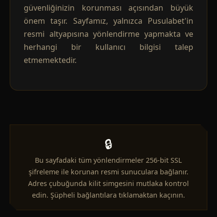
güvenliğinizin korunması açısından büyük
önem taşır. Sayfamız, yalnızca Pusulabet'in
resmi altyapısına yönlendirme yapmakta ve
herhangi bir kullanıcı bilgisi talep
etmemektedir.
🔒
Bu sayfadaki tüm yönlendirmeler 256-bit SSL
şifreleme ile korunan resmi sunuculara bağlanır.
Adres çubuğunda kilit simgesini mutlaka kontrol
edin. Şüpheli bağlantılara tıklamaktan kaçının.