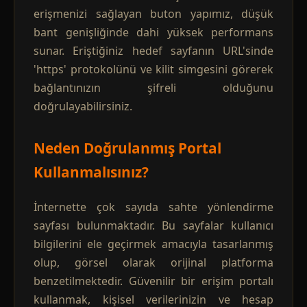
erişmenizi sağlayan buton yapımız, düşük
bant genişliğinde dahi yüksek performans
sunar. Eriştiğiniz hedef sayfanın URL'sinde
'https' protokolünü ve kilit simgesini görerek
bağlantınızın şifreli olduğunu
doğrulayabilirsiniz.
Neden Doğrulanmış Portal
Kullanmalısınız?
İnternette çok sayıda sahte yönlendirme
sayfası bulunmaktadır. Bu sayfalar kullanıcı
bilgilerini ele geçirmek amacıyla tasarlanmış
olup, görsel olarak orijinal platforma
benzetilmektedir. Güvenilir bir erişim portalı
kullanmak, kişisel verilerinizin ve hesap