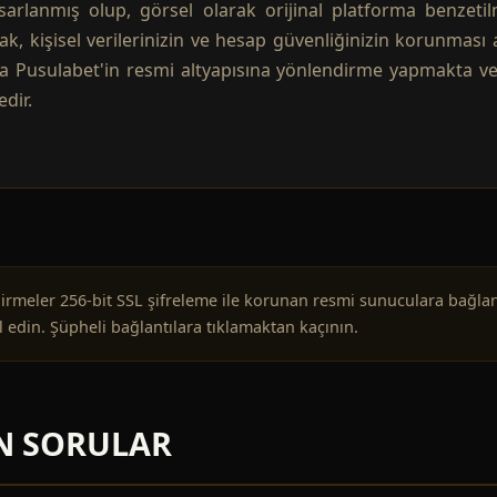
arlanmış olup, görsel olarak orijinal platforma benzetilm
ak, kişisel verilerinizin ve hesap güvenliğinizin korunma
zca Pusulabet'in resmi altyapısına yönlendirme yapmakta ve
dir.
rmeler 256-bit SSL şifreleme ile korunan resmi sunuculara bağlan
 edin. Şüpheli bağlantılara tıklamaktan kaçının.
N SORULAR