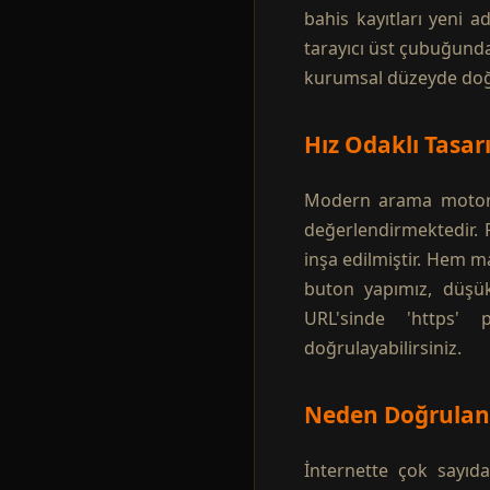
bahis kayıtları yeni ad
tarayıcı üst çubuğundak
kurumsal düzeyde doğr
Hız Odaklı Tasar
Modern arama motorla
değerlendirmektedir. P
inşa edilmiştir. Hem 
buton yapımız, düşük
URL'sinde 'https' 
doğrulayabilirsiniz.
Neden Doğrulanm
İnternette çok sayıda