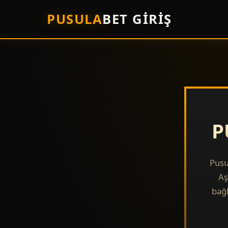
PUSULA
BET GIRIŞ
P
Pusu
Aş
bağl