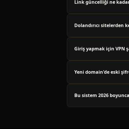
otomatik yönlenebilirsiniz.
Link güncelliği ne kadar
Arka planda çalışan izleme 
değişiklik anında yeni adresi
Dolandırıcı sitelerden 
Kaynağı belirsiz sosyal med
üzerinden erişim sağlamanız
Giriş yapmak için VPN ş
Hayır, sunduğumuz bağlantı
yazılıma ihtiyaç duymazsını
Yeni domain'de eski şifr
Evet, kullanıcı bilgilerini
Bu sistem 2026 boyunca
Evet, altyapımız 2026 ve öt
devam edecektir.