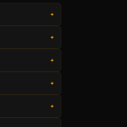
+
lan adı üzerinden hizmet
+
smi domain adresine
+
ve hesap geçmişiniz merkezi
+
suz çalışacak biçimde
+
 en son aktif olan adrese