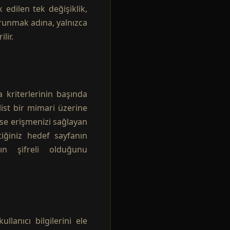
k edilen tek değişiklik,
korunmak adına, yalnızca
lir.
kriterlerinin başında
list bir mimari üzerine
se erişmenizi sağlayan
iğiniz hedef sayfanın
ın şifreli olduğunu
lanıcı bilgilerini ele