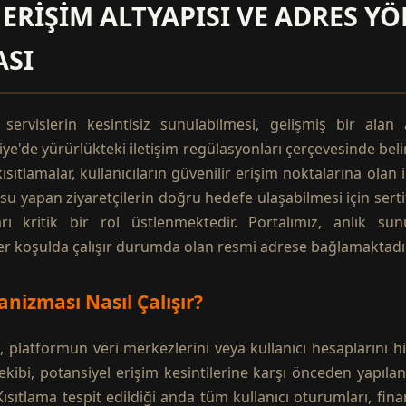
ERIŞIM ALTYAPISI VE ADRES Y
SI
l servislerin kesintisiz sunulabilmesi, gelişmiş bir alan
ye'de yürürlükteki iletişim regülasyonları çerçevesinde beli
ıtlamalar, kullanıcıların güvenilir erişim noktalarına olan i
u yapan ziyaretçilerin doğru hedefe ulaşabilmesi için sertifi
arı kritik bir rol üstlenmektedir. Portalımız, anlık su
her koşulda çalışır durumda olan resmi adrese bağlamaktadır
nizması Nasıl Çalışır?
, platformun veri merkezlerini veya kullanıcı hesaplarını hi
kibi, potansiyel erişim kesintilerine karşı önceden yapıla
Kısıtlama tespit edildiği anda tüm kullanıcı oturumları, fina