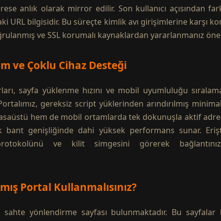
rese anlık olarak mirror edilir. Son kullanıcı açısından far
i URL bilgisidir. Bu süreçte kimlik avı girişimlerine karşı 
ulanmış ve SSL korumalı kaynaklardan yararlanmanız öneri
ım ve Çoklu Cihaz Desteği
rı, sayfa yüklenme hızını ve mobil uyumluluğu sıralama 
ortalımız, gereksiz script yüklerinden arındırılmış minima
masaüstü hem de mobil ortamlarda tek dokunuşla aktif adre
 bant genişliğinde dahi yüksek performans sunar. Erişt
protokolünü ve kilit simgesini görerek bağlantınız
ış Portal Kullanmalısınız?
 sahte yönlendirme sayfası bulunmaktadır. Bu sayfalar kul