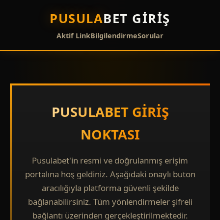
PUSULA
BET GIRIŞ
Aktif Link
Bilgilendirme
Sorular
PUSULABET GIRIŞ
NOKTASI
Pusulabet'in resmi ve doğrulanmış erişim
portalına hoş geldiniz. Aşağıdaki onaylı buton
aracılığıyla platforma güvenli şekilde
bağlanabilirsiniz. Tüm yönlendirmeler şifreli
bağlantı üzerinden gerçekleştirilmektedir.