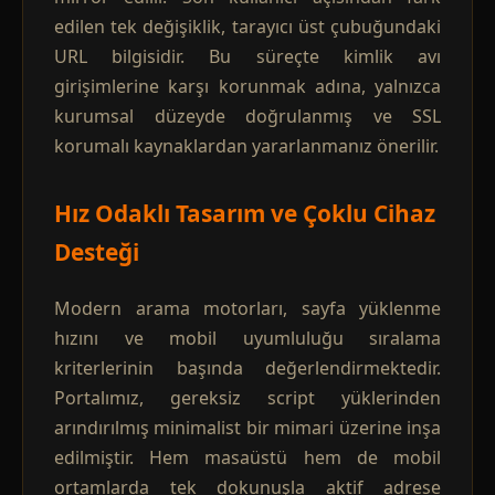
edilen tek değişiklik, tarayıcı üst çubuğundaki
URL bilgisidir. Bu süreçte kimlik avı
girişimlerine karşı korunmak adına, yalnızca
kurumsal düzeyde doğrulanmış ve SSL
korumalı kaynaklardan yararlanmanız önerilir.
Hız Odaklı Tasarım ve Çoklu Cihaz
Desteği
Modern arama motorları, sayfa yüklenme
hızını ve mobil uyumluluğu sıralama
kriterlerinin başında değerlendirmektedir.
Portalımız, gereksiz script yüklerinden
arındırılmış minimalist bir mimari üzerine inşa
edilmiştir. Hem masaüstü hem de mobil
ortamlarda tek dokunuşla aktif adrese