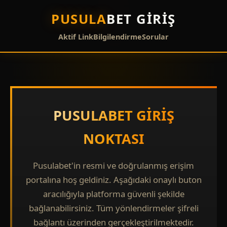
PUSULA
BET GIRIŞ
Aktif Link
Bilgilendirme
Sorular
PUSULABET GIRIŞ
NOKTASI
Pusulabet'in resmi ve doğrulanmış erişim
portalına hoş geldiniz. Aşağıdaki onaylı buton
aracılığıyla platforma güvenli şekilde
bağlanabilirsiniz. Tüm yönlendirmeler şifreli
bağlantı üzerinden gerçekleştirilmektedir.