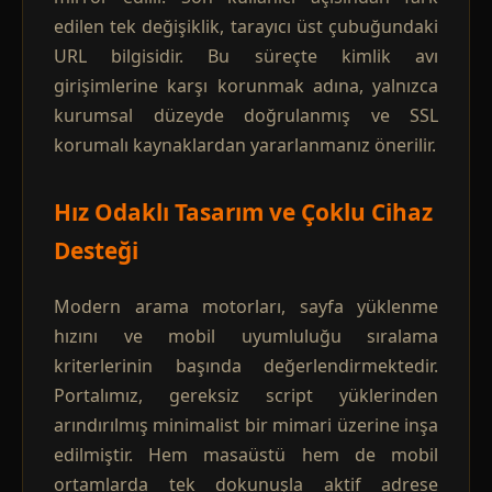
edilen tek değişiklik, tarayıcı üst çubuğundaki
URL bilgisidir. Bu süreçte kimlik avı
girişimlerine karşı korunmak adına, yalnızca
kurumsal düzeyde doğrulanmış ve SSL
korumalı kaynaklardan yararlanmanız önerilir.
Hız Odaklı Tasarım ve Çoklu Cihaz
Desteği
Modern arama motorları, sayfa yüklenme
hızını ve mobil uyumluluğu sıralama
kriterlerinin başında değerlendirmektedir.
Portalımız, gereksiz script yüklerinden
arındırılmış minimalist bir mimari üzerine inşa
edilmiştir. Hem masaüstü hem de mobil
ortamlarda tek dokunuşla aktif adrese