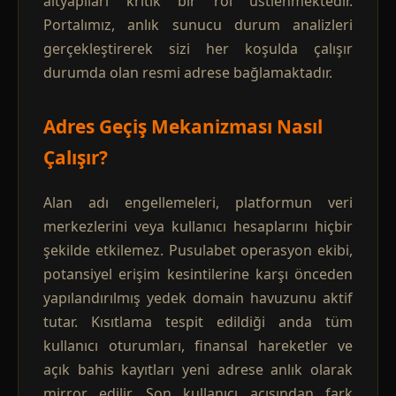
altyapıları kritik bir rol üstlenmektedir.
Portalımız, anlık sunucu durum analizleri
gerçekleştirerek sizi her koşulda çalışır
durumda olan resmi adrese bağlamaktadır.
Adres Geçiş Mekanizması Nasıl
Çalışır?
Alan adı engellemeleri, platformun veri
merkezlerini veya kullanıcı hesaplarını hiçbir
şekilde etkilemez. Pusulabet operasyon ekibi,
potansiyel erişim kesintilerine karşı önceden
yapılandırılmış yedek domain havuzunu aktif
tutar. Kısıtlama tespit edildiği anda tüm
kullanıcı oturumları, finansal hareketler ve
açık bahis kayıtları yeni adrese anlık olarak
mirror edilir. Son kullanıcı açısından fark