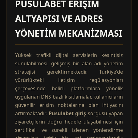
PUSULABET ERIŞIM
ALTYAPISI VE ADRES
YÖNETIM MEKANIZMASI
Yüksek trafikli dijital servislerin kesintisiz
sunulabilmesi, gelişmiş bir alan adı yönetim
stratejisi gerektirmektedir. Türkiye'de
yürürlükteki iletişim regülasyonları
çerçevesinde belirli platformlara yönelik
uygulanan DNS bazlı kısıtlamalar, kullanıcıların
güvenilir erişim noktalarına olan ihtiyacını
artırmaktadır.
Pusulabet giriş
sorgusu yapan
ziyaretçilerin doğru hedefe ulaşabilmesi için
sertifikalı ve sürekli izlenen yönlendirme