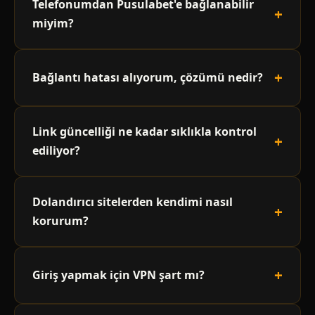
Telefonumdan Pusulabet'e bağlanabilir
sadece web adresini etkiler; bakiye, kupon ve
+
hesap geçmişiniz merkezi veritabanında aynen
miyim?
korunur.
Evet, paylaşılan güncel linkler iOS ve Android
cihazlardaki tüm popüler tarayıcılarla sorunsuz
+
Bağlantı hatası alıyorum, çözümü nedir?
çalışacak biçimde yapılandırılmıştır.
Tarayıcınızın geçici dosyalarını temizledikten
Link güncelliği ne kadar sıklıkla kontrol
sonra sayfamızdaki giriş butonuna tıklayarak en
+
son aktif olan adrese otomatik yönlenebilirsiniz.
ediliyor?
Arka planda çalışan izleme yazılımımız, resmi
Dolandırıcı sitelerden kendimi nasıl
domain'in erişilebilirlik durumunu kesintisiz olarak
+
denetler ve değişiklik anında yeni adresi
korurum?
aktifleştirir.
Kaynağı belirsiz sosyal medya paylaşımları yerine,
SSL sertifikalı ve düzenli güncellenen doğrulanmış
+
Giriş yapmak için VPN şart mı?
portallar üzerinden erişim sağlamanız tavsiye
edilir.
Hayır, sunduğumuz bağlantılar Türkiye