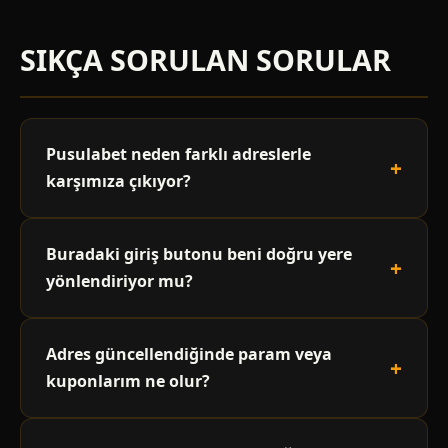
SIKÇA SORULAN SORULAR
Pusulabet neden farklı adreslerle
+
karşımıza çıkıyor?
BTK'nın uyguladığı erişim düzenlemeleri sebebiyle
Buradaki giriş butonu beni doğru yere
platform, belirli periyotlarda yeni bir alan adı
+
üzerinden hizmet vermeye başlamaktadır. Bu
yönlendiriyor mu?
durum platformun güvenilirliğini etkilemez.
Kesinlikle. Sayfamızdaki buton, Pusulabet'in kendi
Adres güncellendiğinde param veya
altyapısına ait 256-bit SSL korumalı resmi domain
+
adresine doğrudan bağlantı sağlar.
kuponlarım ne olur?
Hiçbir kayıp yaşanmaz. Domain değişiklikleri