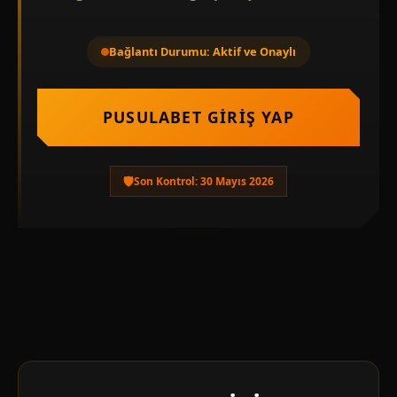
Bağlantı Durumu: Aktif ve Onaylı
PUSULABET GIRIŞ YAP
Son Kontrol: 30 Mayıs 2026