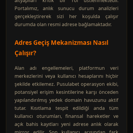
altyapıları kritik bir rol üstlenmektedir.
Portalımız, anlık sunucu durum analizleri
gerçekleştirerek sizi her koşulda çalışır
durumda olan resmi adrese bağlamaktadır.
Adres Geçiş Mekanizması Nasıl
Çalışır?
Alan adı engellemeleri, platformun veri
merkezlerini veya kullanıcı hesaplarını hiçbir
şekilde etkilemez. Pusulabet operasyon ekibi,
potansiyel erişim kesintilerine karşı önceden
yapılandırılmış yedek domain havuzunu aktif
tutar. Kısıtlama tespit edildiği anda tüm
kullanıcı oturumları, finansal hareketler ve
açık bahis kayıtları yeni adrese anlık olarak
mirror edilir. Son kullanıcı açısından fark