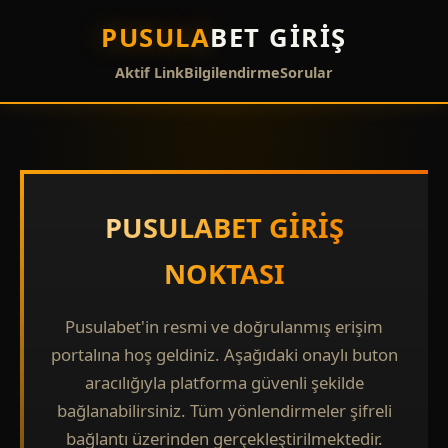
PUSULA
BET GIRIŞ
Aktif Link
Bilgilendirme
Sorular
PUSULABET GIRIŞ
NOKTASI
Pusulabet'in resmi ve doğrulanmış erişim
portalına hoş geldiniz. Aşağıdaki onaylı buton
aracılığıyla platforma güvenli şekilde
bağlanabilirsiniz. Tüm yönlendirmeler şifreli
bağlantı üzerinden gerçekleştirilmektedir.