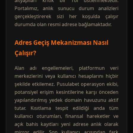
altyapıları kritik bir rol üstlenmektedir.
Portalımız, anlık sunucu durum analizleri
gerçekleştirerek sizi her koşulda çalışır
durumda olan resmi adrese bağlamaktadır.
Adres Geçiş Mekanizması Nasıl
Çalışır?
Alan adı engellemeleri, platformun veri
merkezlerini veya kullanıcı hesaplarını hiçbir
şekilde etkilemez. Pusulabet operasyon ekibi,
potansiyel erişim kesintilerine karşı önceden
yapılandırılmış yedek domain havuzunu aktif
tutar. Kısıtlama tespit edildiği anda tüm
kullanıcı oturumları, finansal hareketler ve
açık bahis kayıtları yeni adrese anlık olarak
mirror edilir. Son kullanıcı açısından fark