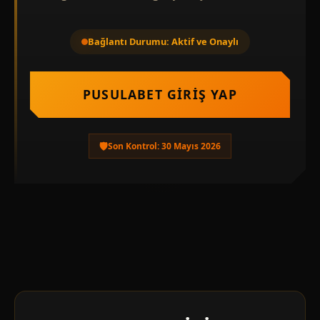
Bağlantı Durumu: Aktif ve Onaylı
PUSULABET GIRIŞ YAP
Son Kontrol: 30 Mayıs 2026