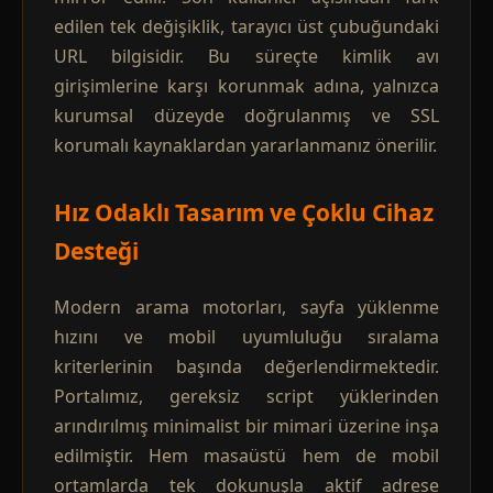
edilen tek değişiklik, tarayıcı üst çubuğundaki
URL bilgisidir. Bu süreçte kimlik avı
girişimlerine karşı korunmak adına, yalnızca
kurumsal düzeyde doğrulanmış ve SSL
korumalı kaynaklardan yararlanmanız önerilir.
Hız Odaklı Tasarım ve Çoklu Cihaz
Desteği
Modern arama motorları, sayfa yüklenme
hızını ve mobil uyumluluğu sıralama
kriterlerinin başında değerlendirmektedir.
Portalımız, gereksiz script yüklerinden
arındırılmış minimalist bir mimari üzerine inşa
edilmiştir. Hem masaüstü hem de mobil
ortamlarda tek dokunuşla aktif adrese